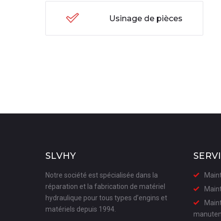
Usinage de pièces
SLVHY
SERV
Notre société est spécialisée dans la
Maint
réparation et la fabrication de matériel
Maint
hydraulique pour tous types d’engins et
Maint
matériels depuis 1994.
manuten