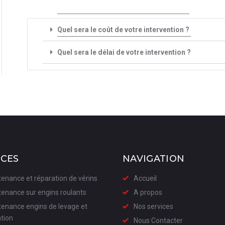
Quel sera le coût de votre intervention ?
Quel sera le délai de votre intervention ?
ICES
NAVIGATION
enance et réparation de vérins
Accueil
enance sur engins roulants
A propos
enance engins de levage et
Nos services
tion
Nous Contacter