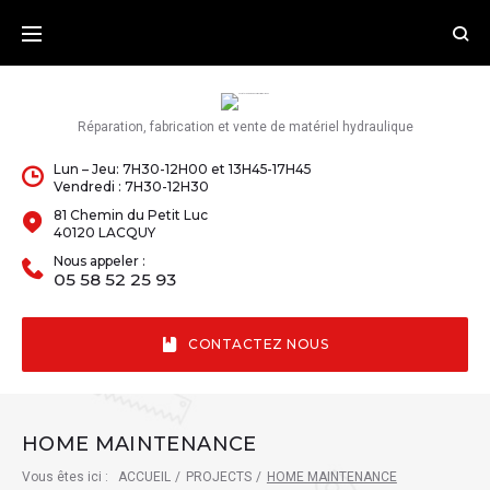
Skip
to
content
Réparation, fabrication et vente de matériel hydraulique
Lun – Jeu: 7H30-12H00 et 13H45-17H45
Vendredi : 7H30-12H30
81 Chemin du Petit Luc
40120 LACQUY
Nous appeler :
05 58 52 25 93
CONTACTEZ NOUS
HOME MAINTENANCE
Vous êtes ici :
ACCUEIL
/
PROJECTS
/
HOME MAINTENANCE